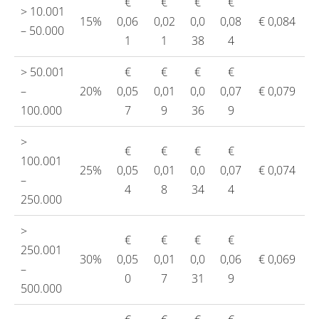
€
€
€
€
> 10.001
15%
0,06
0,02
0,0
0,08
€ 0,084
– 50.000
1
1
38
4
> 50.001
€
€
€
€
–
20%
0,05
0,01
0,0
0,07
€ 0,079
100.000
7
9
36
9
>
€
€
€
€
100.001
25%
0,05
0,01
0,0
0,07
€ 0,074
–
4
8
34
4
250.000
>
€
€
€
€
250.001
30%
0,05
0,01
0,0
0,06
€ 0,069
–
0
7
31
9
500.000