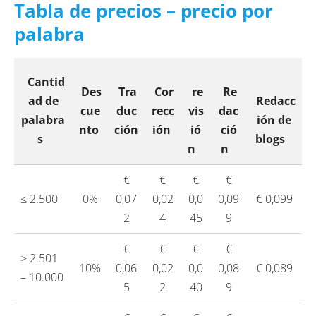
Tabla de precios – precio por
palabra
Cantid
Des
T
ra
C
or
re
Re
ad de
Redacc
cue
duc
recc
vis
dac
palabra
ión de
nto
ción
ión
ió
ció
s
blogs
n
n
€
€
€
€
≤ 2.500
0%
0,07
0,02
0,0
0,09
€ 0,099
2
4
45
9
€
€
€
€
> 2.501
10%
0,06
0,02
0,0
0,08
€ 0,089
– 10.000
5
2
40
9