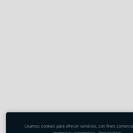
Usamos cookies para ofrecer servicios, con fines comercia
mejorar tu experiencia.
Personalizar