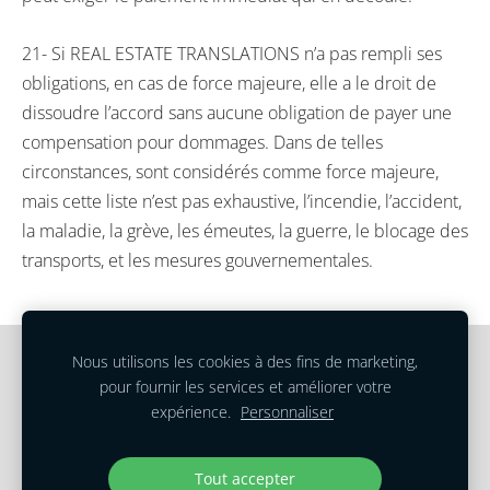
21- Si REAL ESTATE TRANSLATIONS n’a pas rempli ses
obligations, en cas de force majeure, elle a le droit de
dissoudre l’accord sans aucune obligation de payer une
compensation pour dommages. Dans de telles
circonstances, sont considérés comme force majeure,
mais cette liste n’est pas exhaustive, l’incendie, l’accident,
la maladie, la grève, les émeutes, la guerre, le blocage des
transports, et les mesures gouvernementales.
Nous utilisons les cookies à des fins de marketing,
Cookies
pour fournir les services et améliorer votre
expérience.
Personnaliser
Conditions d’utilisation
|
Politique de Confidentialité
Copyright © 2022 Real Estate Translations
Tout accepter